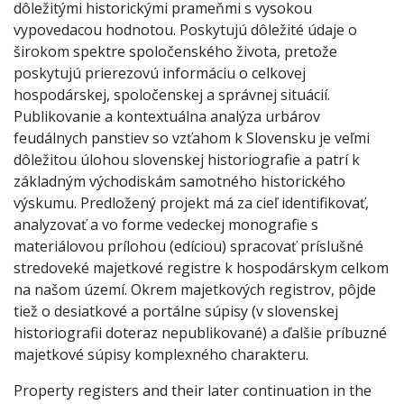
dôležitými historickými prameňmi s vysokou
vypovedacou hodnotou. Poskytujú dôležité údaje o
širokom spektre spoločenského života, pretože
poskytujú prierezovú informáciu o celkovej
hospodárskej, spoločenskej a správnej situácií.
Publikovanie a kontextuálna analýza urbárov
feudálnych panstiev so vzťahom k Slovensku je veľmi
dôležitou úlohou slovenskej historiografie a patrí k
základným východiskám samotného historického
výskumu. Predložený projekt má za cieľ identifikovať,
analyzovať a vo forme vedeckej monografie s
materiálovou prílohou (edíciou) spracovať príslušné
stredoveké majetkové registre k hospodárskym celkom
na našom území. Okrem majetkových registrov, pôjde
tiež o desiatkové a portálne súpisy (v slovenskej
historiografii doteraz nepublikované) a ďalšie príbuzné
majetkové súpisy komplexného charakteru.
Property registers and their later continuation in the