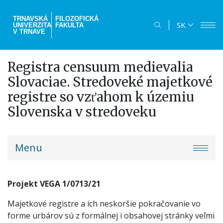
Skočiť
na
TRNAVSKÁ
FILOZOFICKÁ
SK
UNIVERZITA
FAKULTA
hlavný
V TRNAVE
obsah
Registra censuum medievalia
Slovaciae. Stredoveké majetkové
registre so vzťahom k územiu
Slovenska v stredoveku
truni-
Menu
menu
Projekt VEGA 1/0713/21
Majetkové registre a ich neskoršie pokračovanie vo
forme urbárov sú z formálnej i obsahovej stránky veľmi