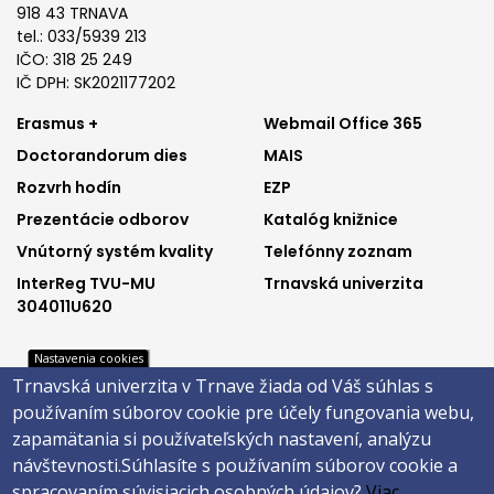
918 43 TRNAVA
tel.: 033/5939 213
IČO: 318 25 249
IČ DPH: SK2021177202
Footer
Footer
Erasmus +
Webmail Office 365
Doctorandorum dies
MAIS
menu
menu
Rozvrh hodín
EZP
1
2
Prezentácie odborov
Katalóg knižnice
Vnútorný systém kvality
Telefónny zoznam
InterReg TVU-MU
Trnavská univerzita
304011U620
Nastavenia cookies
Trnavská univerzita v Trnave žiada od Váš súhlas s
Footer
Footer
Katalóg knižnice
E-shop
používaním súborov cookie pre účely fungovania webu,
Telefónny zoznam
Facebook
menu
menu
zapamätania si používateľských nastavení, analýzu
Trnavská univerzita
Instagram
návštevnosti.
Súhlasíte s používaním súborov cookie a
3
4
Youtube
spracovaním súvisiacich osobných údajov?
Viac