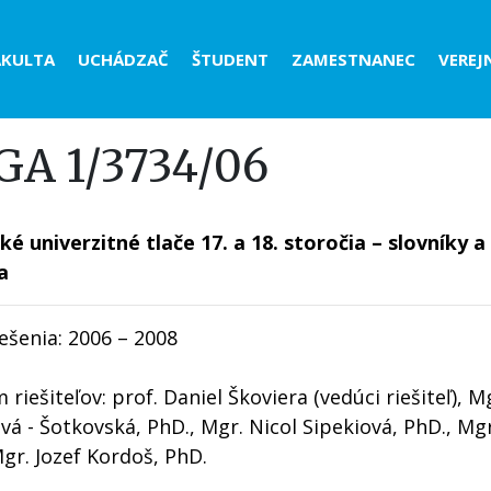
der
AKULTA
UCHÁDZAČ
ŠTUDENT
ZAMESTNANEC
VEREJ
nu
GA 1/3734/06
ké univerzitné tlače 17. a 18. storočia – slovníky
a
ešenia: 2006 – 2008
riešiteľov: prof. Daniel Škoviera (vedúci riešiteľ), M
á - Šotkovská, PhD., Mgr. Nicol Sipekiová, PhD., Mgr.
gr. Jozef Kordoš, PhD.