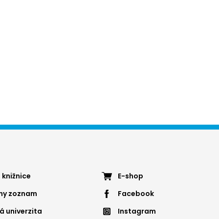
ter
Footer
 knižnice
E-shop
nny zoznam
Facebook
nu
menu
á univerzita
Instagram
4