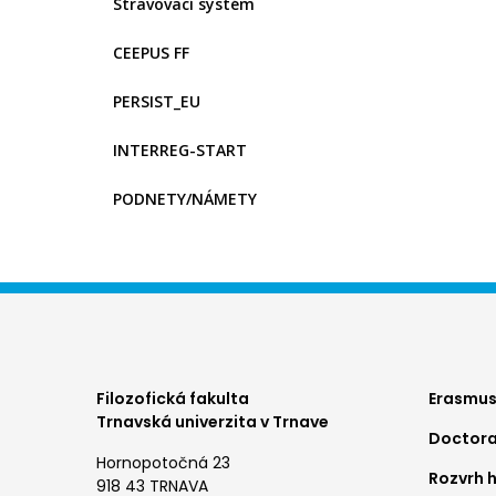
Stravovací systém
CEEPUS FF
PERSIST_EU
INTERREG-START
PODNETY/NÁMETY
Foo
Filozofická fakulta
Erasmus
Trnavská univerzita v Trnave
Doctora
me
Hornopotočná 23
Rozvrh 
1
918 43 TRNAVA