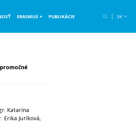
NOSŤ
ERASMUS +
PUBLIKÁCIE
SK
 a promočné
gr. Katarína
 Erika Juríková,