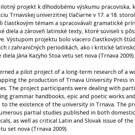
 pilotný projekt k dlhodobému výskumu pracoviska, 
iu Trnavskej univerzitnej tlačiarne v 17. a 18. storočí
li čiastkovým témam a spracovávali gramatické príru
é diela a zároveň latinské texty, ktoré súviseli s p
ve. Výstupom projektu bolo viacero čiastkových štúd
h i zahraničných periodikách, ako i kritické latinsk
 diela Jána Kazyho Stoa vetu set nova (Trnava 2009).
erned a pilot project of a long-term research of a 
pping the production of Trnava University Press in
es. The project participants were dealing with parti
ing grammar handbooks, epic and poetic works and 
 to the existence of the university in Trnava. The p
umerous partial studies published in both domestic
cals, as well as critical Latin and Slovak issue of th
tu set nova (Trnava 2009).