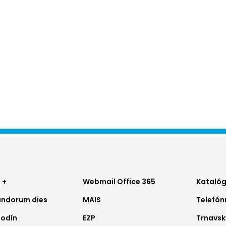
ter
Footer
Foo
 +
Webmail Office 365
Katalóg
ndorum dies
MAIS
Telefó
nu
menu
me
hodín
EZP
Trnavsk
2
3