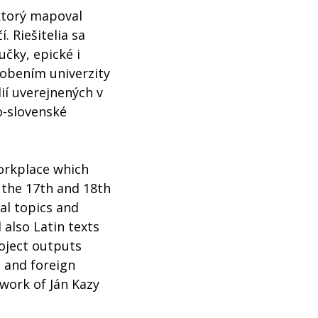
ktorý mapoval
. Riešitelia sa
čky, epické i
ôsobením univerzity
ií uverejnených v
o-slovenské
workplace which
 the 17th and 18th
al topics and
also Latin texts
roject outputs
 and foreign
e work of Ján Kazy