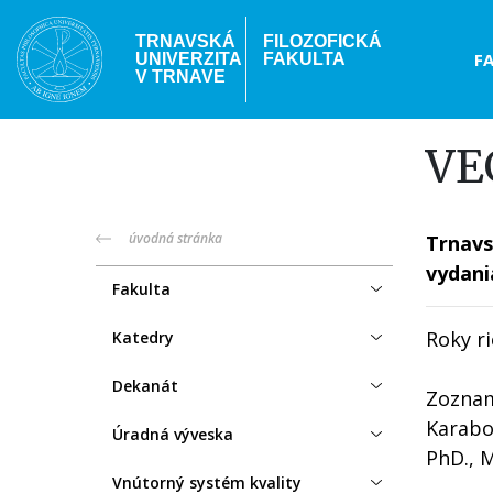
Skočiť
na
TRNAVSKÁ
FILOZOFICKÁ
Hea
F
UNIVERZITA
FAKULTA
hlavný
V TRNAVE
obsah
me
VE
truni-
úvodná stránka
Trnavs
vydani
menu
Fakulta
Roky ri
Katedry
Dekanát
Zoznam 
Karabov
Úradná výveska
PhD., M
Vnútorný systém kvality