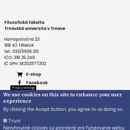
Filozofická fakulta
Trnavská univerzita v Trnave
Hornopotočná 23
918 43 TRNAVA
tel.: 033/5939 213
IČO: 318 25 249
IČ DPH: SK2021177202
Footer
E-shop
Facebook
menu
Privacy settings
Instagram
We use cookies on this site to enhance your user
4
Youtube
experience
By clicking the Accept button, you agree to us doing so.
Päta
Truni
Nevyhnutné cookies sú potrebné pre fungovanie webu.