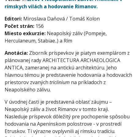
rímskych vilách a hodovanie Rimanov.
Editori:
Miroslava Daňová / Tomáš Kolon
Počet strán:
156
Miesto exkurzie:
Neapolský záliv (Pompeje,
Herculaneum, Stabiae..) a Rím
Anotácia:
Zborník príspevkov je piatym exemplárom z
plánovanej rady ARCHITECTURA ARCHAEOLOGICA
ANTICA, zameranej na antickú architektúru. Jeho
hlavnou témou je predstavenie hodovania a hodovacích
priestorov zvaných
triclinium
na príkladoch z
Neapolského zálivu.
V úvodnej časti je predstavená oblasť záujmu –
Neapolský záliv a život Rimanov v tomto kraji.
Nasleduje príspevok dôležitý pre pochopenie spôsobu
hodovania na Apeninskom polostrove - v prostredí
Etruskov. Tí výrazne ovplyvnili aj rímsku tradíciu.