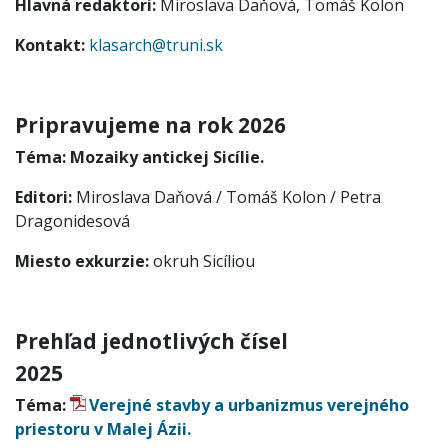
Hlavná redaktori:
Miroslava Daňová, Tomáš Kolon
Kontakt:
klasarch@truni.sk
Pripravujeme na rok 2026
Téma:
Mozaiky antickej Sicílie.
Editori:
Miroslava Daňová / Tomáš Kolon / Petra
Dragonidesová
Miesto exkurzie:
okruh Sicíliou
Prehľad jednotlivých čísel
2025
Téma:
Verejné stavby a urbanizmus verejného
priestoru v Malej Ázii.