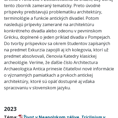
tento zborník zameraný tematicky. Preto úvodné
príspevky predstavujú problematiku architektúry,
terminológie a funkcie antických divadiel. Potom
nasledujú prípevky zamerané na architektúru
konkrétneho divadla alebo odeonu v pevninskom
Grécku, doplnené o jeden príklad divadla v Pompejach.
Do tvorby príspevkov sa okrem študentov zapísaných
na predmet Exkurzia zapojili aj ich kolegovia, ktorí už
predmet absolvovali, členovia Katedry klasickej
archeológie. Veríme, že ďalšie číslo Architectura
Archaeologica Antica prinesie čitateľovi nové informácie
o významných pamiatkach a prvkoch antickej
architektúry, ktoré sú opäť dostupné aj vďaka
spracovaniu v slovenskom jazyku.
2023
Téma:
Život v Neapolskom zálive.
Triclinium
v