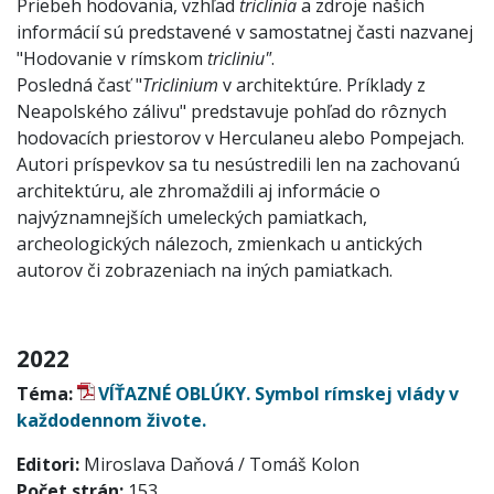
Priebeh hodovania, vzhľad
triclinia
a zdroje našich
informácií sú predstavené v samostatnej časti nazvanej
"Hodovanie v rímskom
tricliniu"
.
Posledná časť "
Triclinium
v architektúre. Príklady z
Neapolského zálivu" predstavuje pohľad do rôznych
hodovacích priestorov v Herculaneu alebo Pompejach.
Autori príspevkov sa tu nesústredili len na zachovanú
architektúru, ale zhromaždili aj informácie o
najvýznamnejších umeleckých pamiatkach,
archeologických nálezoch, zmienkach u antických
autorov či zobrazeniach na iných pamiatkach.
2022
Téma:
VÍŤAZNÉ OBLÚKY. Symbol rímskej vlády v
každodennom živote.
Editori:
Miroslava Daňová / Tomáš Kolon
Počet strán:
153