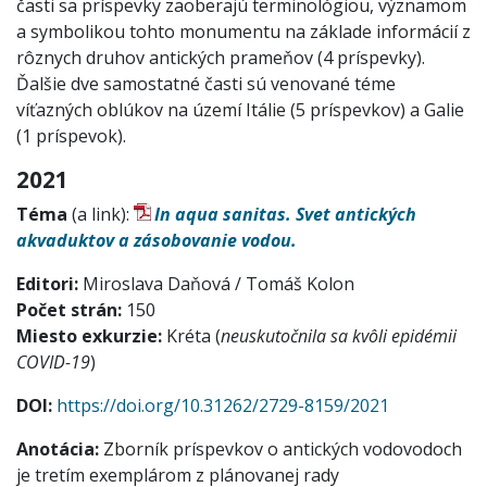
časti sa príspevky zaoberajú terminológiou, významom
a symbolikou tohto monumentu na základe informácií z
rôznych druhov antických prameňov (4 príspevky).
Ďalšie dve samostatné časti sú venované téme
víťazných oblúkov na území Itálie (5 príspevkov) a Galie
(1 príspevok).
2021
Téma
(a link):
In aqua sanitas. Svet antických
akvaduktov a zásobovanie vodou.
Editori:
Miroslava Daňová / Tomáš Kolon
Počet strán:
150
Miesto exkurzie:
Kréta (
neuskutočnila sa kvôli epidémii
COVID-19
)
DOI:
https://doi.org/10.31262/2729-8159/2021
Anotácia:
Zborník príspevkov o antických vodovodoch
je tretím exemplárom z plánovanej rady