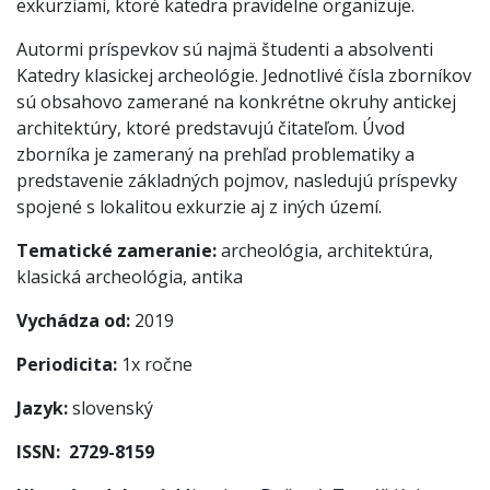
exkurziami, ktoré katedra pravidelne organizuje.
Autormi príspevkov sú najmä študenti a absolventi
Katedry klasickej archeológie. Jednotlivé čísla zborníkov
sú obsahovo zamerané na konkrétne okruhy antickej
architektúry, ktoré predstavujú čitateľom. Úvod
zborníka je zameraný na prehľad problematiky a
predstavenie základných pojmov, nasledujú príspevky
spojené s lokalitou exkurzie aj z iných území.
Tematické zameranie:
archeológia, architektúra,
klasická archeológia, antika
Vychádza od:
2019
Periodicita:
1x ročne
Jazyk:
slovenský
ISSN:
2729-8159