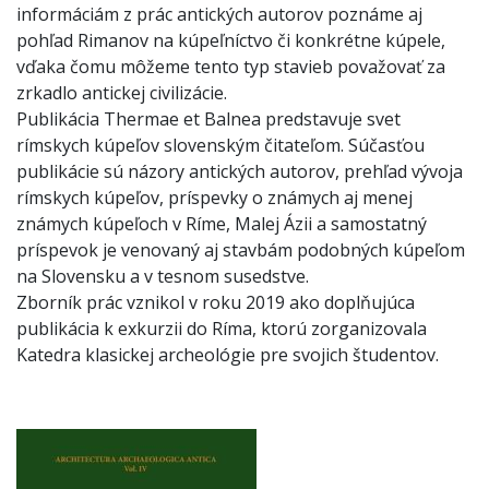
informáciám z prác antických autorov poznáme aj
pohľad Rimanov na kúpeľníctvo či konkrétne kúpele,
vďaka čomu môžeme tento typ stavieb považovať za
zrkadlo antickej civilizácie.
Publikácia Thermae et Balnea predstavuje svet
rímskych kúpeľov slovenským čitateľom. Súčasťou
publikácie sú názory antických autorov, prehľad vývoja
rímskych kúpeľov, príspevky o známych aj menej
známych kúpeľoch v Ríme, Malej Ázii a samostatný
príspevok je venovaný aj stavbám podobných kúpeľom
na Slovensku a v tesnom susedstve.
Zborník prác vznikol v roku 2019 ako doplňujúca
publikácia k exkurzii do Ríma, ktorú zorganizovala
Katedra klasickej archeológie pre svojich študentov.