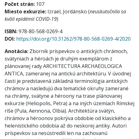
Počet strán:
107
Miesto exkurzie:
Izrael, Jordánsko (
neuskutočnila sa
kvôli epidémii COVID-19
)
ISBN:
978-80-568-0269-4
DOI:
https://doi.org/10.31262/978-80-568-0269-4/2020
Anotácia:
Zborník príspevkov o antických chrámoch,
svätyniach a héroách je druhým exemplárom z
plánovanej rady ARCHITECTURA ARCHAEOLOGICA
ANTICA, zameranej na antickú architektúru. V úvodnej
časti je predstavená základná terminológia antických
chrámov a nasledujú dva tematické okruhy zamerané
na chrámy, svätyne a héroony na trase plánovanej
exkurzie (Heliopolis, Petra) a na iných územiach Rímskej
ríše (Pula, Aennona, Olbia). Architektúra svätýn,
chrámov a héroonov pokrýva obdobie od klasického a
helenistického obdobia až do neskorej antiky. Autori
príspevkov sa nesústredili len na zachovanú