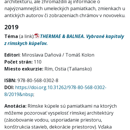
architektúru, ale zhromaždili aj informácie o
najvýznamnejších umeleckých pamiatkach, zmienkach u
antických autorov či zobrazeniach chrámov v novoveku.
2019
Téma
(a link):
THERMAE & BALNEA. Vybrané kapitoly
z rímskych kúpeľov.
Editori
: Miroslava Daňová / Tomáš Kolon
Počet strán:
110
Miesto exkurzie:
Rím, Ostia (Taliansko)
ISBN:
978-80-568-0302-8
DOI:
https://doi.org.10.31262/978-80-568-0302-
8/2019&nbsp
;
Anotácia:
Rímske kúpele sú pamiatkami na ktorých
môžeme pozorovať vyspelosť rímskej architektúry
(zásobovanie vodou, usporiadanie priestoru,
konštrukcia stavieb, dekorácie priestorov). Vďaka