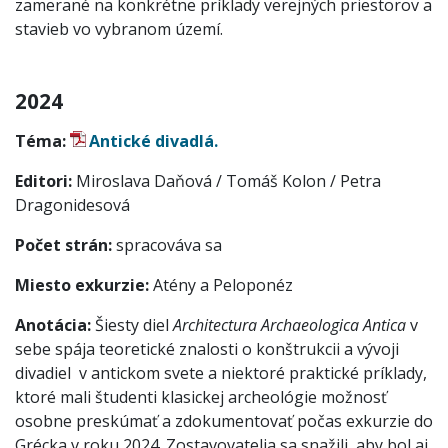
zamerané na konkrétne príklady verejných priestorov a
stavieb vo vybranom území.
2024
Téma:
Antické divadlá.
Editori:
Miroslava Daňová / Tomáš Kolon / Petra
Dragonidesová
Počet strán:
spracováva sa
Miesto exkurzie:
Atény a Peloponéz
Anotácia:
Šiesty diel
Architectura Archaeologica Antica
v
sebe spája teoretické znalosti o konštrukcii a vývoji
divadiel v antickom svete a niektoré praktické príklady,
ktoré mali študenti klasickej archeológie možnosť
osobne preskúmať a zdokumentovať počas exkurzie do
Grécka v roku 2024. Zostavovatelia sa snažili, aby bol aj