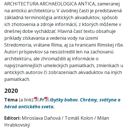
ARCHITECTURA ARCHAEOLOGICA ANTICA, zameranej
na antickú architektúru. V úvodnej časti je predstavená
základná terminológia antických akvaduktov, spôsob
ich zhotovenia a zdroje informácií, z ktorých môžeme v
dnešnej dobe vychádzať. Hlavná časť textu obsahuje
príklady získavania a vedenia vody na území
Stredomoria, vrátane Ríma, aj za hranicami Rímskej ríše.
Autori príspevkov sa nesústredili len na zachovanú
architektúru, ale zhromaždili aj informácie o
najvýznamnejších umeleckých pamiatkach, zmienkach u
antických autorov či zobrazeniach akvaduktov na iných
pamiatkach.
2020
Téma
(a link):
Pr
íbytky bohov. Chrámy, svätyne a
héroá antického sveta
.
Editor
i:
Miroslava Daňová / Tomáš Kolon / Milan
Hrabkovský