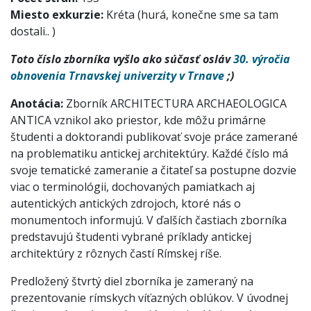
Miesto exkurzie:
Kréta (hurá, konečne sme sa tam
dostali.. )
Toto číslo zborníka vyšlo ako súčasť osláv
30. výročia
obnovenia Trnavskej univerzity v Trnave
;)
Anotácia:
Zborník ARCHITECTURA ARCHAEOLOGICA
ANTICA vznikol ako priestor, kde môžu primárne
študenti a doktorandi publikovať svoje práce zamerané
na problematiku antickej architektúry. Každé číslo má
svoje tematické zameranie a čitateľ sa postupne dozvie
viac o terminológii, dochovaných pamiatkach aj
autentických antických zdrojoch, ktoré nás o
monumentoch informujú. V ďalších častiach zborníka
predstavujú študenti vybrané príklady antickej
architektúry z rôznych častí Rímskej ríše.
Predložený štvrtý diel zborníka je zameraný na
prezentovanie rímskych víťazných oblúkov. V úvodnej