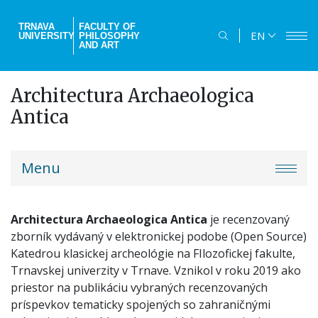
Skip
to
TRNAVA
FACULTY OF
EN
UNIVERSITY
PHILOSOPHY
main
AND ART
content
Architectura Archaeologica
Antica
truni-
Menu
menu
Architectura Archaeologica Antica
je recenzovaný
zborník vydávaný v elektronickej podobe (Open Source)
Katedrou klasickej archeológie na FIlozofickej fakulte,
Trnavskej univerzity v Trnave. Vznikol v roku 2019 ako
priestor na publikáciu vybraných recenzovaných
príspevkov tematicky spojených so zahraničnými