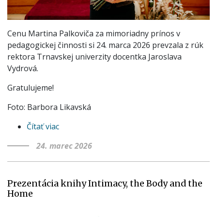
Cenu Martina Palkoviča za mimoriadny prínos v
pedagogickej činnosti si 24. marca 2026 prevzala z rúk
rektora Trnavskej univerzity docentka Jaroslava
Vydrová.
Gratulujeme!
Foto: Barbora Likavská
Čítať viac
o
Cena
24. marec 2026
Martina
Palkoviča
pre
Prezentácia knihy Intimacy, the Body and the
docentku
Home
Vydrovú