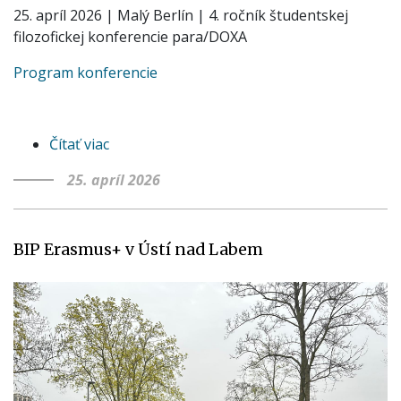
25. apríl 2026 | Malý Berlín | 4. ročník študentskej
filozofickej konferencie para/DOXA
Program konferencie
Čítať viac
o
para/DOXA
25. apríl 2026
2026
BIP Erasmus+ v Ústí nad Labem