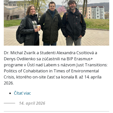
Dr. Michal Zvarík a študenti Alexandra Csoltiová a
Denys Ovdiienko sa zúčastnili na BIP Erasmus+
programe v Ústí nad Labem s názvom Just Transitions:
Politics of Cohabitation in Times of Environmental
Crisis, ktorého on-site časť sa konala 8. až 14. apríla
2026.
Čítať viac
o
BIP
14. apríl 2026
Erasmus+
v