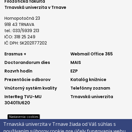
Filozofická fakulta
Trnavská univerzita v Trnave
Hornopotočná 23
918 43 TRNAVA
tel.: 033/5939 213
IČO: 318 25 249
IČ DPH: SK2021177202
Footer
Footer
Erasmus +
Webmail Office 365
Doctorandorum dies
MAIS
menu
menu
Rozvrh hodín
EZP
1
2
Prezentácie odborov
Katalóg knižnice
Vnútorný systém kvality
Telefónny zoznam
InterReg TVU-MU
Trnavská univerzita
304011U620
Nastavenia cookies
Footer
Footer
Trnavská univerzita v Trnave žiada od Váš súhlas s
Katalóg knižnice
E-shop
používaním súborov cookie pre účely fungovania webu,