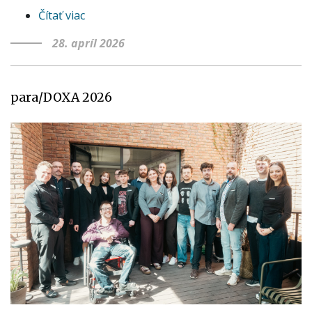
Čítať viac
o
BIP
28. apríl 2026
Erasmus+
Kluž,
Rumunsko
para/DOXA 2026
|
apríl-
máj
2026