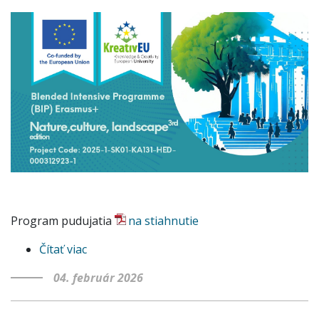
Program pudujatia
na stiahnutie
Čítať viac
o
BIP
04. február 2026
2026
|
3rd