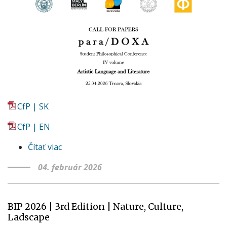
Home
CfP | SK
CfP | EN
Čítať viac
o
para/DOXA
04. február 2026
2026
–
Call
BIP 2026 | 3rd Edition | Nature, Culture,
for
Ladscape
Papers