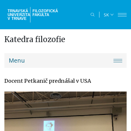
Skočiť
na
TRNAVSKÁ
FILOZOFICKÁ
SK
UNIVERZITA
FAKULTA
hlavný
V TRNAVE
obsah
Katedra filozofie
truni-
Menu
menu
Docent Petkanič prednášal v USA