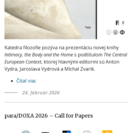
Katedra filozofie pozýva na prezentáciu novej knihy
Intimacy, the Body and the Home
s podtitulom
The Central
European Context
, ktorej hlavnými editormi sú Anton
Vydra, Jaroslava Vydrová a Michal Zvarík.
Čítať viac
o
Prezentácia
24. február 2026
knihy
Intimacy,
the
para/DOXA 2026 – Call for Papers
Body
and
the