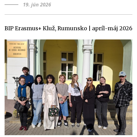
19. jún 2026
Petkanič
prednášal
v
BIP Erasmus+ Kluž, Rumunsko | apríl-máj 2026
USA