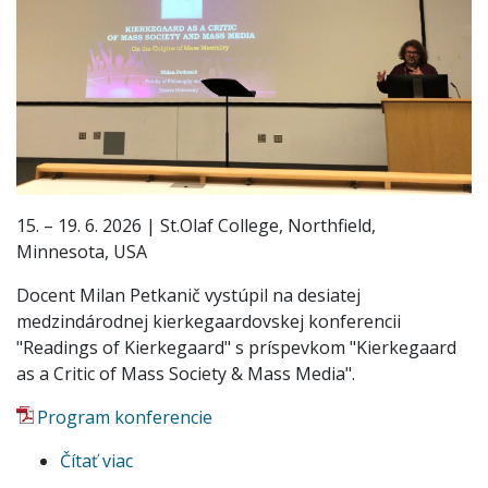
15. – 19. 6. 2026 | St.Olaf College, Northfield,
Minnesota, USA
Docent Milan Petkanič vystúpil na desiatej
medzindárodnej kierkegaardovskej konferencii
"Readings of Kierkegaard" s príspevkom "Kierkegaard
as a Critic of Mass Society & Mass Media".
Program konferencie
Čítať viac
o
Docent