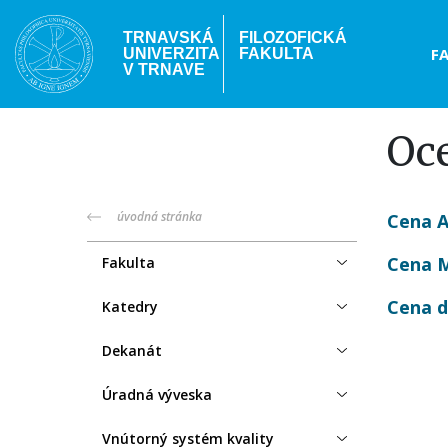
Skočiť
na
TRNAVSKÁ
FILOZOFICKÁ
Hea
F
UNIVERZITA
FAKULTA
hlavný
V TRNAVE
obsah
me
Oc
truni-
úvodná stránka
Cena 
menu
Cena M
Fakulta
Cena 
Katedry
Dekanát
Úradná výveska
Vnútorný systém kvality