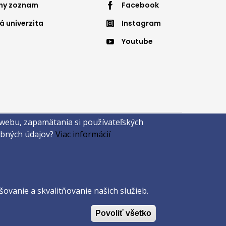
nny zoznam
Facebook
nu
menu
á univerzita
Instagram
4
Youtube
 webu, zapamätania si používateľských
sobných údajov?
Viac informácií
ovanie a skvalitňovanie našich služieb.
Povoliť všetko