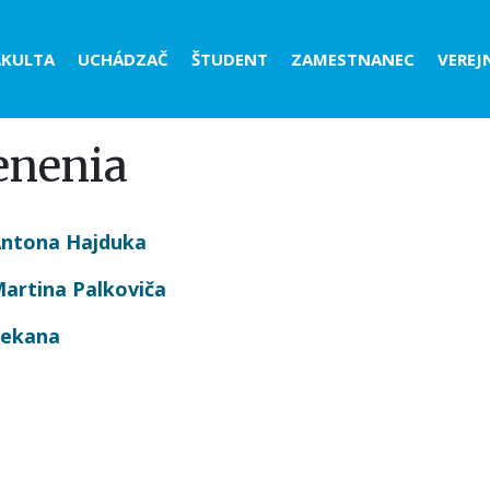
der
AKULTA
UCHÁDZAČ
ŠTUDENT
ZAMESTNANEC
VEREJ
nu
enenia
Antona Hajduka
artina Palkoviča
dekana