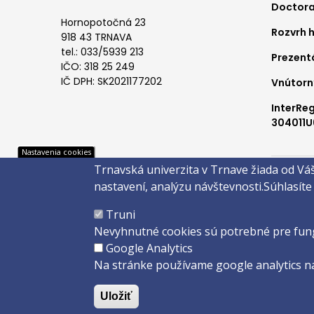
Doctora
me
Hornopotočná 23
Rozvrh 
1
918 43 TRNAVA
tel.: 033/5939 213
Prezent
IČO: 318 25 249
IČ DPH: SK2021177202
Vnútorn
InterRe
304011U
Pät
Nastavenia cookies
Trnavská univerzita v Trnave žiada od Vá
Správca 
nastavení, analýzu návštevnosti.
Súhlasíte
Copyright 
Truni
Created 
Nevyhnutné cookies sú potrebné pre fun
Google Analytics
Na stránke používame google analytics na
Uložiť