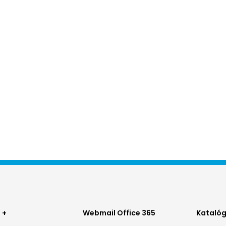
ter
Footer
Foo
 +
Webmail Office 365
Katalóg