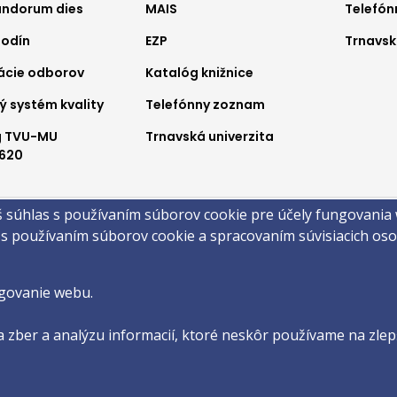
ndorum dies
MAIS
Telefó
nu
menu
me
hodín
EZP
Trnavsk
2
3
ácie odborov
Katalóg knižnice
ý systém kvality
Telefónny zoznam
g TVU-MU
Trnavská univerzita
620
a
š súhlas s používaním súborov cookie pre účely fungovania
obsahu
Technická podpora
Vyhlásenie o prístupnosti
Cookies
 s používaním súborov cookie a spracovaním súvisiacich o
©2026 Filozofická fakulta · Trnavská Univerzita v Trnave
by
ActivIT s.r.o.
govanie webu.
 zber a analýzu informacií, ktoré neskôr používame na zlepš