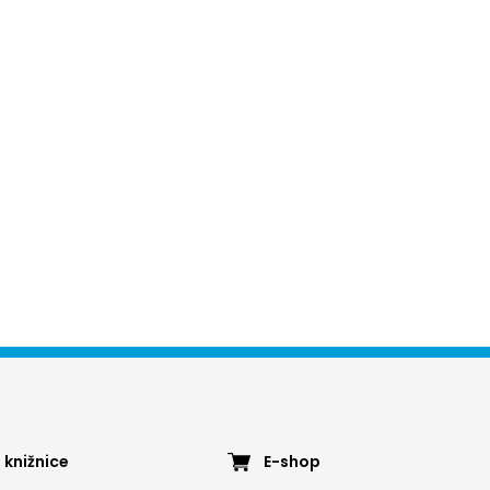
ter
Footer
 knižnice
E-shop