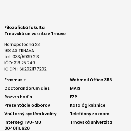
Filozofická fakulta
Trnavská univerzita v Trnave
Hornopotočná 23
918 43 TRNAVA
tel.: 033/5939 213
IČO: 318 25 249
IČ DPH: SK2021177202
Footer
Footer
Erasmus +
Webmail Office 365
Doctorandorum dies
MAIS
menu
menu
Rozvrh hodín
EZP
1
2
Prezentácie odborov
Katalóg knižnice
Vnútorný systém kvality
Telefónny zoznam
InterReg TVU-MU
Trnavská univerzita
304011U620