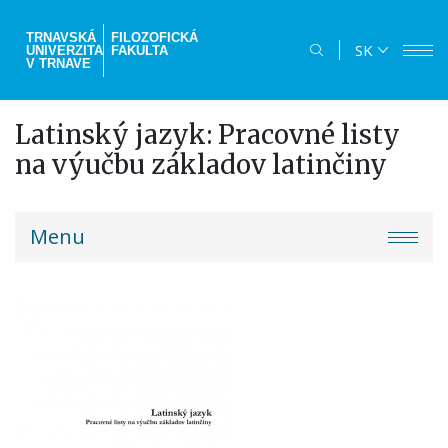
Skočiť
na
TRNAVSKÁ
FILOZOFICKÁ
SK
UNIVERZITA
FAKULTA
hlavný
V TRNAVE
obsah
Latinský jazyk: Pracovné listy
na výučbu základov latinčiny
truni-
Menu
menu