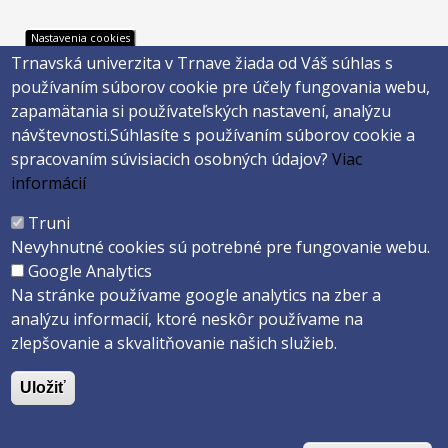
Nastavenia cookies
Trnavská univerzita v Trnave žiada od Váš súhlas s
Footer
Footer
Katalóg knižnice
E-shop
používaním súborov cookie pre účely fungovania webu,
Telefónny zoznam
Facebook
menu
menu
zapamätania si používateľských nastavení, analýzu
Trnavská univerzita
Instagram
návštevnosti.
Súhlasíte s používaním súborov cookie a
3
4
Youtube
spracovaním súvisiacich osobných údajov?
Viac
informácií
Päta
Truni
Nevyhnutné cookies sú potrebné pre fungovanie webu.
Správca obsahu
Technická podpora
Google Analytics
Vyhlásenie o prístupnosti
Cookies
Na stránke používame google analytics na zber a
analýzu informacií, ktoré neskôr používame na
Copyright ©2026 Filozofická fakulta · Trnavská Univerzita v Trnave
zlepšovanie a skvalitňovanie našich služieb.
Created by
ActivIT s.r.o.
Uložiť