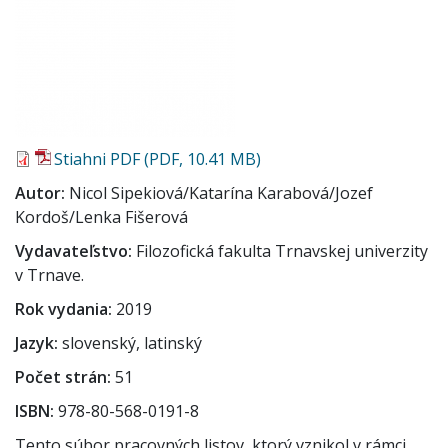
Stiahni PDF (PDF, 10.41 MB)
Autor
Nicol Sipekiová/Katarína Karabová/Jozef
Kordoš/Lenka Fišerová
Vydavateľstvo
Filozofická fakulta Trnavskej univerzity
v Trnave.
Rok vydania
2019
Jazyk
slovenský, latinský
Počet strán
51
ISBN
978-80-568-0191-8
Tento súbor pracovných listov, ktorý vznikol v rámci