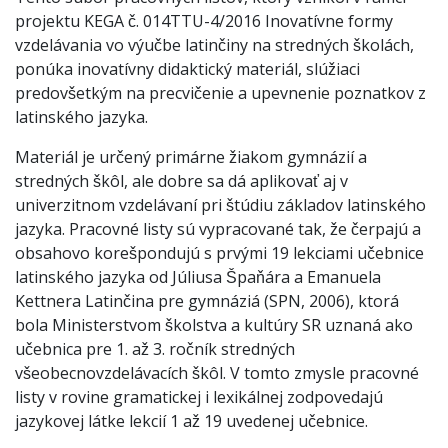
projektu KEGA č. 014TTU-4/2016 Inovatívne formy
vzdelávania vo výučbe latinčiny na stredných školách,
ponúka inovatívny didaktický materiál, slúžiaci
predovšetkým na precvičenie a upevnenie poznatkov z
latinského jazyka.
Materiál je určený primárne žiakom gymnázií a
stredných škôl, ale dobre sa dá aplikovať aj v
univerzitnom vzdelávaní pri štúdiu základov latinského
jazyka. Pracovné listy sú vypracované tak, že čerpajú a
obsahovo korešpondujú s prvými 19 lekciami učebnice
latinského jazyka od Júliusa Špaňára a Emanuela
Kettnera Latinčina pre gymnáziá (SPN, 2006), ktorá
bola Ministerstvom školstva a kultúry SR uznaná ako
učebnica pre 1. až 3. ročník stredných
všeobecnovzdelávacích škôl. V tomto zmysle pracovné
listy v rovine gramatickej i lexikálnej zodpovedajú
jazykovej látke lekcií 1 až 19 uvedenej učebnice.