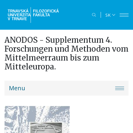
Skočiť
na
TRNAVSKÁ
FILOZOFICKÁ
SK
UNIVERZITA
FAKULTA
hlavný
V TRNAVE
obsah
ANODOS - Supplementum 4.
Forschungen und Methoden vom
Mittelmeerraum bis zum
Mitteleuropa.
truni-
Menu
menu