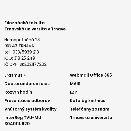
Filozofická fakulta
Trnavská univerzita v Trnave
Hornopotočná 23
918 43 TRNAVA
tel.: 033/5939 213
IČO: 318 25 249
IČ DPH: SK2021177202
Footer
Footer
Erasmus +
Webmail Office 365
Doctorandorum dies
MAIS
menu
menu
Rozvrh hodín
EZP
1
2
Prezentácie odborov
Katalóg knižnice
Vnútorný systém kvality
Telefónny zoznam
InterReg TVU-MU
Trnavská univerzita
304011U620