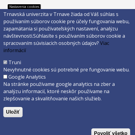
Nastavenia cookies
Trnavská univerzita v Trnave žiada od Váš súhlas s
Footer
Footer
Katalóg knižnice
E-shop
používaním súborov cookie pre účely fungovania webu,
Telefónny zoznam
Facebook
menu
menu
zapamätania si používateľských nastavení, analýzu
Trnavská univerzita
Instagram
návštevnosti.
Súhlasíte s používaním súborov cookie a
3
4
Youtube
spracovaním súvisiacich osobných údajov?
Viac
informácií
Päta
Truni
Nevyhnutné cookies sú potrebné pre fungovanie webu.
Správca obsahu
Technická podpora
Google Analytics
Vyhlásenie o prístupnosti
Cookies
Na stránke používame google analytics na zber a
analýzu informacií, ktoré neskôr používame na
Copyright ©2026 Filozofická fakulta · Trnavská Univerzita v Trnave
zlepšovanie a skvalitňovanie našich služieb.
Created by
ActivIT s.r.o.
Uložiť
Povoliť všetko