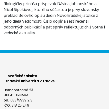
filologičky prináša príspevok Dávida Jablonského a
Nicol Sipekiovej, ktorého súčasťou je prvý slovenský
preklad Belovho opisu dedín Novohradskej stolice z
jeho diela Vedomosti. Číslo dopĺňa šesť recenzií
odborných publikácií a päť správ reflektujúcich životné i
vedecké aktuality.
Filozofická fakulta
Trnavská univerzita v Trnave
Hornopotočná 23
918 43 TRNAVA
tel.: 033/5939 213
IČO: 318 25 249