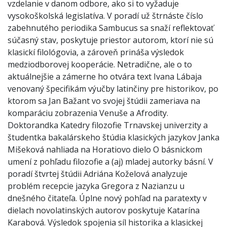
vzdelanie v danom odbore, ako si to vyžaduje
vysokoškolská legislatíva. V poradí už štrnáste číslo
zabehnutého periodika Sambucus sa snaží reflektovať
súčasný stav, poskytuje priestor autorom, ktorí nie sú
klasickí filológovia, a zároveň prináša výsledok
medziodborovej kooperácie. Netradične, ale o to
aktuálnejšie a zámerne ho otvára text Ivana Lábaja
venovaný špecifikám výučby latinčiny pre historikov, po
ktorom sa Jan Bažant vo svojej štúdii zameriava na
komparáciu zobrazenia Venuše a Afrodity.
Doktorandka Katedry filozofie Trnavskej univerzity a
študentka bakalárskeho štúdia klasických jazykov Janka
Mišeková nahliada na Horatiovo dielo O básnickom
umení z pohľadu filozofie a (aj) mladej autorky básní. V
poradí štvrtej štúdii Adriána Koželová analyzuje
problém recepcie jazyka Gregora z Nazianzu u
dnešného čitateľa. Úplne nový pohľad na paratexty v
dielach novolatinských autorov poskytuje Katarína
Karabová. Výsledok spojenia síl historika a klasickej