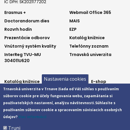
IČ DPH: SK2021177202
Footer
Footer
Erasmus +
Webmail Office 365
Doctorandorum dies
MAIS
menu
menu
Rozvrh hodín
EZP
1
2
Prezentácie odborov
Katalóg knižnice
Vnútorný systém kvality
Telefónny zoznam
InterReg TVU-MU
Trnavská univerzita
304011U620
Nastavenia cookies
Footer
Footer
Katalóg knižnice
E-shop
Trnavská univerzita v Trnave žiada od Váš súhlas s používaním
Telefónny zoznam
Facebook
menu
menu
súborov cookie pre účely fungovania webu, zapamätania si
Trnavská univerzita
Instagram
používateľských nastavení, analýzu návštevnosti.
3
4
Súhlasíte s
Youtube
používaním súborov cookie a spracovaním súvisiacich osobných
údajov?
Viac informácií
Truni