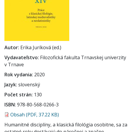
Autor
Erika Juríková (ed.)
Vydavateľstvo
Filozofická fakulta Trnavskej univerzity
v Trnave
Rok vydania
2020
Jazyk
slovenský
Počet strán
130
ISBN
978-80-568-0266-3
Obsah (PDF, 37.22 KB)
Humanitné disciplíny, a klasická filológia osobitne, sa za
ostatné roky dostávajú do náročnej a značne