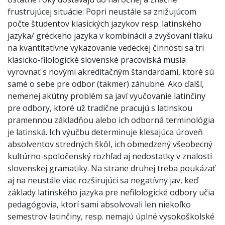
frustrujúcej situácie: Popri neustále sa znižujúcom
počte študentov klasických jazykov resp. latinského
jazyka/ gréckeho jazyka v kombinácii a zvyšovaní tlaku
na kvantitatívne vykazovanie vedeckej činnosti sa tri
klasicko-filologické slovenské pracoviská musia
vyrovnať s novými akreditačným štandardami, ktoré sú
samé o sebe pre odbor (takmer) záhubné. Ako ďalší,
nemenej akútny problém sa javí vyučovanie latinčiny
pre odbory, ktoré už tradične pracujú s latinskou
pramennou základňou alebo ich odborná terminológia
je latinská. Ich výučbu determinuje klesajúca úroveň
absolventov stredných škôl, ich obmedzený všeobecný
kultúrno-spoločenský rozhľad aj nedostatky v znalosti
slovenskej gramatiky. Na strane druhej treba poukázať
aj na neustále viac rozširujúci sa negatívny jav, keď
základy latinského jazyka pre nefilologické odbory učia
pedagógovia, ktorí sami absolvovali len niekoľko
semestrov latinčiny, resp. nemajú úplné vysokoškolské