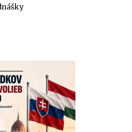
dnášky