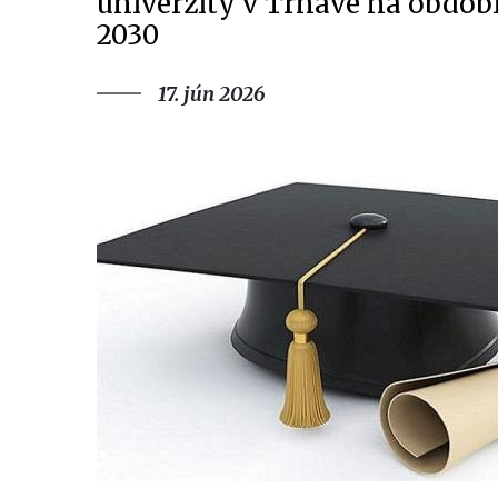
univerzity v Trnave na obdobi
2030
17. jún 2026