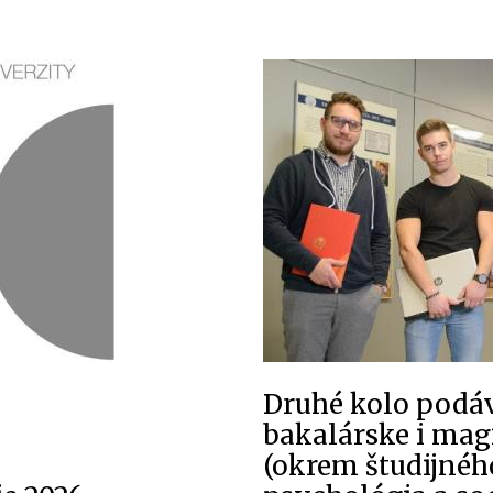
y
Druhé kolo podáv
bakalárske i mag
(okrem študijné