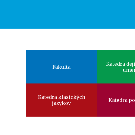
Faculty
Katedra dejí
menu
Fakulta
ume
Katedra klasických
Katedra po
jazykov