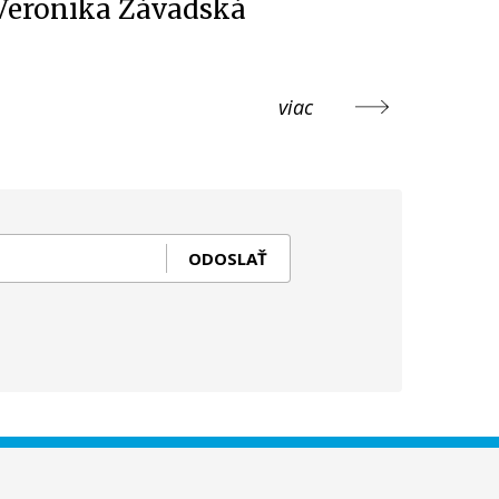
Veronika Závadská
viac