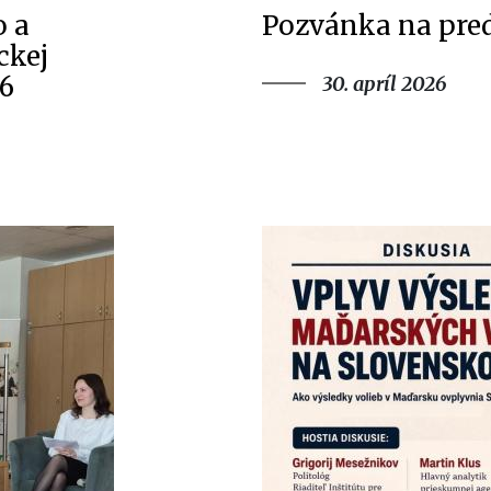
o a
Pozvánka na pre
ckej
26
30. apríl 2026