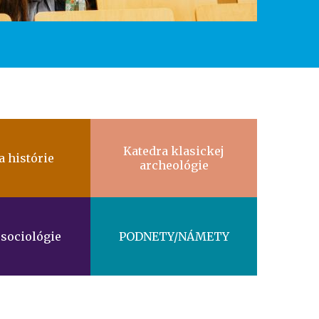
Katedra klasickej
a histórie
archeológie
 sociológie
PODNETY/NÁMETY