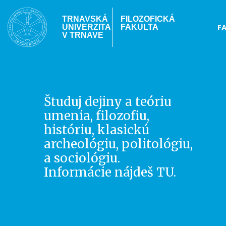
Skočiť
na
TRNAVSKÁ
FILOZOFICKÁ
Hea
F
UNIVERZITA
FAKULTA
hlavný
V TRNAVE
obsah
me
Študuj
dejiny a teóriu
umenia
,
filozofiu
,
históriu
,
klasickú
archeológiu
,
politológiu
,
a
sociológiu.
Informácie nájdeš
TU
.