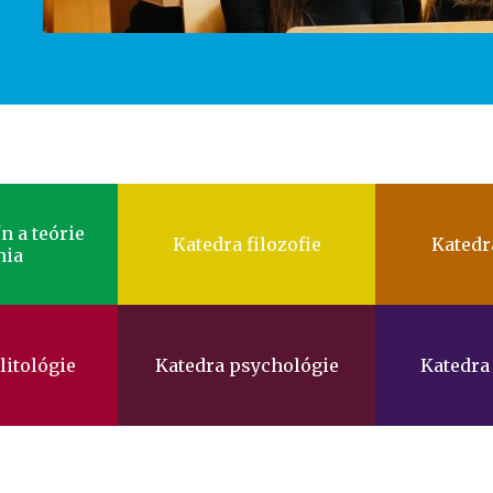
n a teórie
Katedra filozofie
Katedr
nia
litológie
Katedra psychológie
Katedra