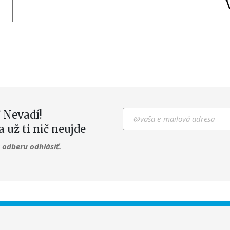
 Nevadí!
a už ti nič neujde
odberu odhlásiť.