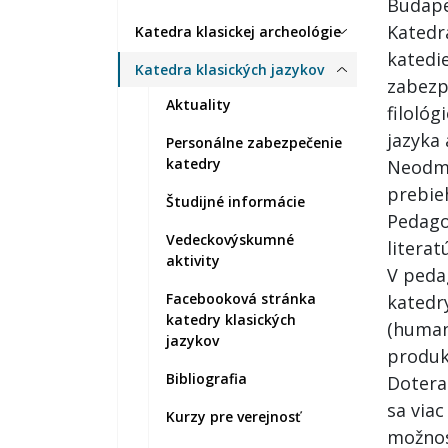
Budape
Katedra
Katedra klasickej archeológie
katedi
Katedra klasických jazykov
zabezp
Aktuality
filoló
jazyka 
Personálne zabezpečenie
katedry
Neodmys
prebie
Študijné informácie
Pedago
Vedeckovýskumné
literat
aktivity
V peda
Facebooková stránka
katedry
katedry klasických
(human
jazykov
produkc
Bibliografia
Dotera
sa viac
Kurzy pre verejnosť
možnos