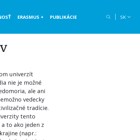
NOSŤ
ERASMUS +
PUBLIKÁCIE
SK
ov
rom univerzít
dia nie je možné
redomoria, ale ani
a nemožno vedecky
vilizačné tradície.
iverzity tento
 a to ako jeden z
rajine (napr.: