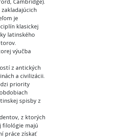
ford, Cambridge).
 zakladajúcich
eľom je
iplín klasickej
ky latinského
utorov.
ktorej výučba
ostí z antických
ách a civilizácii.
zi priority
h obdobiach
inskej spisby z
dentov, z ktorých
 filológie majú
í práce získať