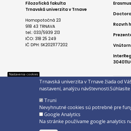
Foo
Filozofická fakulta
Erasmus
Trnavská univerzita v Trnave
Doctora
me
Hornopotočná 23
Rozvrh 
1
918 43 TRNAVA
tel.: 033/5939 213
Prezent
IČO: 318 25 249
IČ DPH: SK2021177202
Vnútorn
InterRe
304011U
Pät
Nastavenia cookies
Trnavská univerzita v Trnave žiada od Vá
Správca 
nastavení, analýzu návštevnosti.
Súhlasíte
Copyright 
Truni
Created 
Nevyhnutné cookies sú potrebné pre fun
Google Analytics
Na stránke používame google analytics na