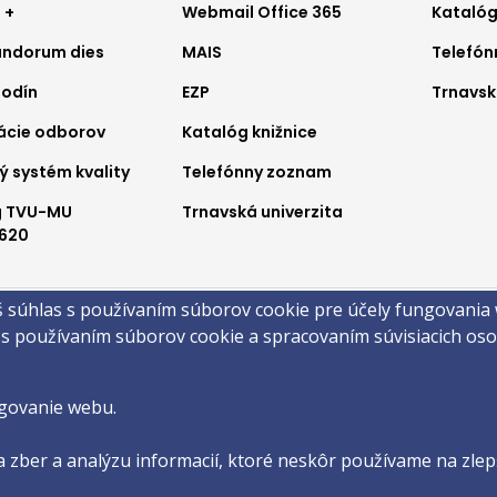
ter
Footer
Foo
 +
Webmail Office 365
Katalóg
ndorum dies
MAIS
Telefó
nu
menu
me
hodín
EZP
Trnavsk
2
3
ácie odborov
Katalóg knižnice
ý systém kvality
Telefónny zoznam
g TVU-MU
Trnavská univerzita
620
a
š súhlas s používaním súborov cookie pre účely fungovania
obsahu
Technická podpora
Vyhlásenie o prístupnosti
Cookies
 s používaním súborov cookie a spracovaním súvisiacich o
©2026 Filozofická fakulta · Trnavská Univerzita v Trnave
by
ActivIT s.r.o.
govanie webu.
 zber a analýzu informacií, ktoré neskôr používame na zlepš