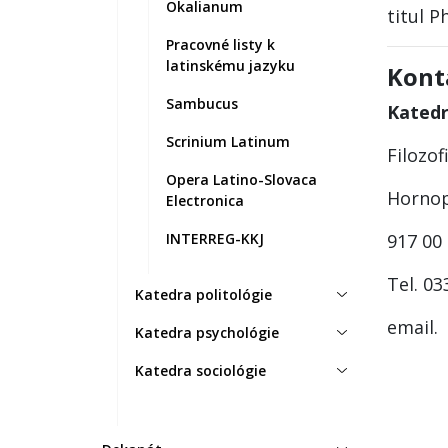
Okalianum
titul P
Pracovné listy k
latinskému jazyku
Kont
Sambucus
Katedr
Scrinium Latinum
Filozof
Opera Latino-Slovaca
Hornop
Electronica
INTERREG-KKJ
917 00
Tel. 0
Katedra politológie
email.
Katedra psychológie
Katedra sociológie