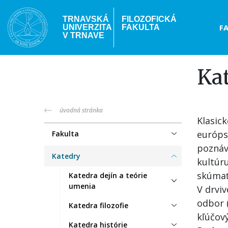
Skočiť
na
TRNAVSKÁ
FILOZOFICKÁ
Hea
F
UNIVERZITA
FAKULTA
hlavný
V TRNAVE
obsah
me
Ka
truni-
úvodná stránka
Klasic
menu
európs
Fakulta
poznáva
Katedry
kultúr
skúmať 
Katedra dejín a teórie
umenia
V drviv
odbor (
Katedra filozofie
kľúčový
Katedra histórie