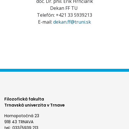
doc. Dr. phil. Erik Hrnčiarik
Dekan FF TU
Telefón: +421 33 5939213
E-mail:
dekan.ff@truni.sk
Filozofická fakulta
Trnavská univerzita v Trnave
Hornopotočná 23
918 43 TRNAVA
tel.: 033/5939 213