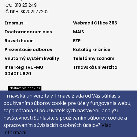
IČO: 318 25 249
IČ DPH: SK2021177202
Footer
Footer
Erasmus +
Webmail Office 365
Doctorandorum dies
MAIS
menu
menu
Rozvrh hodín
EZP
1
2
Prezentácie odborov
Katalóg knižnice
Vnútorný systém kvality
Telefónny zoznam
InterReg TVU-MU
Trnavská univerzita
304011U620
Nastavenia cookies
Footer
Footer
Trnavská univerzita v Trnave žiada od Váš súhlas s
Katalóg knižnice
E-shop
používaním súborov cookie pre účely fungovania webu,
Telefónny zoznam
Facebook
menu
menu
zapamätania si používateľských nastavení, analýzu
Trnavská univerzita
Instagram
návštevnosti.
Súhlasíte s používaním súborov cookie a
3
4
Youtube
spracovaním súvisiacich osobných údajov?
Viac
informácií