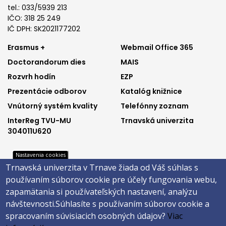
tel.: 033/5939 213
IČO: 318 25 249
IČ DPH: SK2021177202
Footer
Footer
Erasmus +
Webmail Office 365
Doctorandorum dies
MAIS
menu
menu
Rozvrh hodín
EZP
1
2
Prezentácie odborov
Katalóg knižnice
Vnútorný systém kvality
Telefónny zoznam
InterReg TVU-MU
Trnavská univerzita
304011U620
Nastavenia cookies
Trnavská univerzita v Trnave žiada od Váš súhlas s
Footer
Footer
Katalóg knižnice
E-shop
používaním súborov cookie pre účely fungovania webu,
Telefónny zoznam
Facebook
menu
menu
zapamätania si používateľských nastavení, analýzu
Trnavská univerzita
Instagram
návštevnosti.
Súhlasíte s používaním súborov cookie a
3
4
Youtube
spracovaním súvisiacich osobných údajov?
Viac