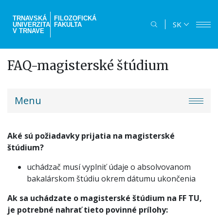
Skočiť
na
TRNAVSKÁ
FILOZOFICKÁ
SK
UNIVERZITA
FAKULTA
hlavný
V TRNAVE
obsah
FAQ-magisterské štúdium
truni-
Menu
menu
Aké sú požiadavky prijatia na magisterské
štúdium?
uchádzač musí vyplniť údaje o absolvovanom
bakalárskom štúdiu okrem dátumu ukončenia
Ak sa uchádzate o magisterské štúdium na FF TU,
je potrebné nahrať tieto povinné prílohy: