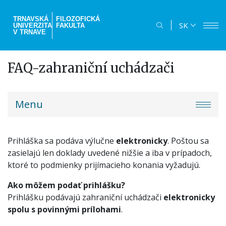
Skočiť
na
TRNAVSKÁ
FILOZOFICKÁ
SK
UNIVERZITA
FAKULTA
hlavný
V TRNAVE
obsah
FAQ-zahraniční uchádzači
truni-
Menu
menu
Prihláška sa podáva výlučne
elektronicky
. Poštou sa
zasielajú len doklady uvedené nižšie a iba v prípadoch,
ktoré to podmienky prijímacieho konania vyžadujú.
Ako môžem podať prihlášku?
Prihlášku podávajú zahraniční uchádzači
elektronicky
spolu s povinnými prílohami
.