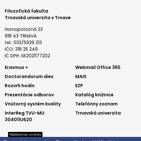
Filozofická fakulta
Trnavská univerzita v Trnave
Hornopotočná 23
918 43 TRNAVA
tel.: 033/5939 213
IČO: 318 25 249
IČ DPH: SK2021177202
Footer
Footer
Erasmus +
Webmail Office 365
Doctorandorum dies
MAIS
menu
menu
Rozvrh hodín
EZP
1
2
Prezentácie odborov
Katalóg knižnice
Vnútorný systém kvality
Telefónny zoznam
InterReg TVU-MU
Trnavská univerzita
304011U620
Nastavenia cookies