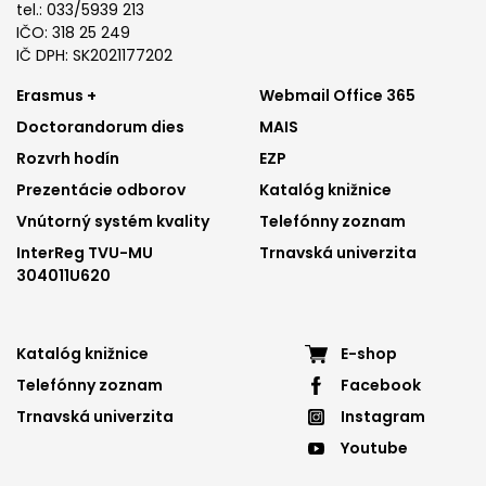
tel.: 033/5939 213
IČO: 318 25 249
IČ DPH: SK2021177202
Footer
Footer
Erasmus +
Webmail Office 365
Doctorandorum dies
MAIS
menu
menu
Rozvrh hodín
EZP
1
2
Prezentácie odborov
Katalóg knižnice
Vnútorný systém kvality
Telefónny zoznam
InterReg TVU-MU
Trnavská univerzita
304011U620
Footer
Footer
Katalóg knižnice
E-shop
Telefónny zoznam
Facebook
menu
menu
Trnavská univerzita
Instagram
3
4
Youtube