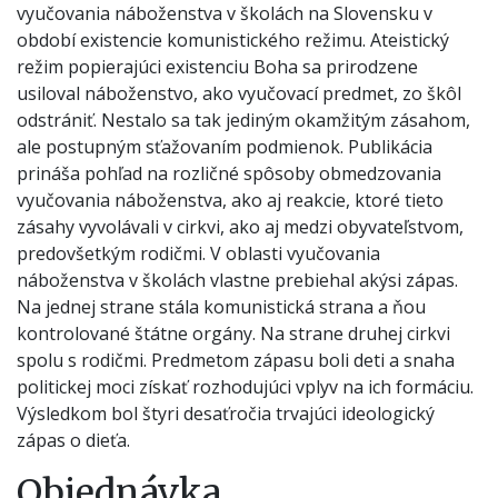
vyučovania náboženstva v školách na Slovensku v
období existencie komunistického režimu. Ateistický
režim popierajúci existenciu Boha sa prirodzene
usiloval náboženstvo, ako vyučovací predmet, zo škôl
odstrániť. Nestalo sa tak jediným okamžitým zásahom,
ale postupným sťažovaním podmienok. Publikácia
prináša pohľad na rozličné spôsoby obmedzovania
vyučovania náboženstva, ako aj reakcie, ktoré tieto
zásahy vyvolávali v cirkvi, ako aj medzi obyvateľstvom,
predovšetkým rodičmi. V oblasti vyučovania
náboženstva v školách vlastne prebiehal akýsi zápas.
Na jednej strane stála komunistická strana a ňou
kontrolované štátne orgány. Na strane druhej cirkvi
spolu s rodičmi. Predmetom zápasu boli deti a snaha
politickej moci získať rozhodujúci vplyv na ich formáciu.
Výsledkom bol štyri desaťročia trvajúci ideologický
zápas o dieťa.
Objednávka