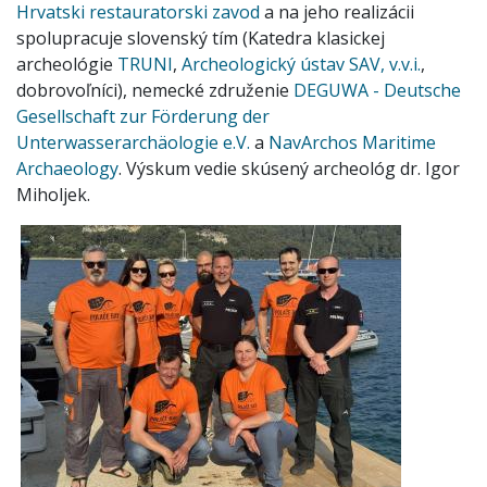
Hrvatski restauratorski zavod
a na jeho realizácii
spolupracuje slovenský tím (Katedra klasickej
archeológie
TRUNI
,
Archeologický ústav SAV, v.v.i.
,
dobrovoľníci), nemecké združenie
DEGUWA - Deutsche
Gesellschaft zur Förderung der
Unterwasserarchäologie e.V.
a
NavArchos Maritime
Archaeology
. Výskum vedie skúsený archeológ dr. Igor
Miholjek.
​