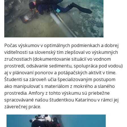
Počas výskumov v optimálnych podmienkach a dobrej
viditeľnosti sa slovenský tím zlepšoval vo výskumných
zručnostiach (dokumentovanie situácií vo vodnom
prostredí, odsávanie sedimentu, spolupráca pod vodou)
aj v plánovaní ponorov a potápačských aktivít v tíme.
Študenti sa zároveň učia špecializovaným postupom
ako manipulovať s materiálom z mokrého a slaného
prostredia. Amfory z tohto výskumu sú priebežne
spracovávané našou študentkou Katarínou v rámci jej
záverečnej práce.