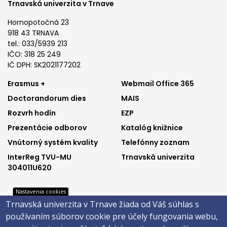
Trnavská univerzita v Trnave
Hornopotočná 23
918 43 TRNAVA
tel.: 033/5939 213
IČO: 318 25 249
IČ DPH: SK2021177202
Footer
Footer
Erasmus +
Webmail Office 365
Doctorandorum dies
MAIS
menu
menu
Rozvrh hodín
EZP
1
2
Prezentácie odborov
Katalóg knižnice
Vnútorný systém kvality
Telefónny zoznam
InterReg TVU-MU
Trnavská univerzita
304011U620
Nastavenia cookies
Trnavská univerzita v Trnave žiada od Váš súhlas s
Footer
Footer
Katalóg knižnice
E-shop
používaním súborov cookie pre účely fungovania webu,
Telefónny zoznam
Facebook