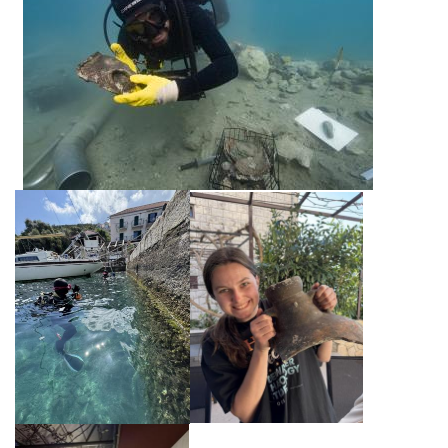
​ ​ ​