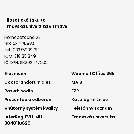
Filozofická fakulta
Trnavská univerzita v Trnave
Hornopotočná 23
918 43 TRNAVA
tel.: 033/5939 213
IČO: 318 25 249
IČ DPH: SK2021177202
Footer
Footer
Erasmus +
Webmail Office 365
Doctorandorum dies
MAIS
menu
menu
Rozvrh hodín
EZP
1
2
Prezentácie odborov
Katalóg knižnice
Vnútorný systém kvality
Telefónny zoznam
InterReg TVU-MU
Trnavská univerzita
304011U620