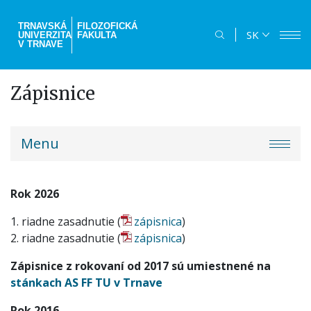
Skočiť
na
TRNAVSKÁ
FILOZOFICKÁ
SK
UNIVERZITA
FAKULTA
hlavný
V TRNAVE
obsah
Zápisnice
truni-
Menu
menu
Rok 2026
1. riadne zasadnutie (
zápisnica
)
2. riadne zasadnutie (
zápisnica
)
Zápisnice z rokovaní od 2017 sú umiestnené na
stánkach AS FF TU v Trnave
Rok 2016