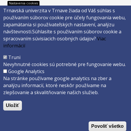
Nastavenia cookies
Trnavská univerzita v Trnave žiada od Váš súhlas s
Footer
Footer
Katalóg knižnice
E-shop
používaním súborov cookie pre účely fungovania webu,
Telefónny zoznam
Facebook
menu
menu
zapamätania si používateľských nastavení, analýzu
Trnavská univerzita
Instagram
návštevnosti.
Súhlasíte s používaním súborov cookie a
3
4
Youtube
spracovaním súvisiacich osobných údajov?
Viac
informácií
Päta
Truni
Nevyhnutné cookies sú potrebné pre fungovanie webu.
Správca obsahu
Technická podpora
Google Analytics
Vyhlásenie o prístupnosti
Cookies
Na stránke používame google analytics na zber a
analýzu informacií, ktoré neskôr používame na
Copyright ©2026 Filozofická fakulta · Trnavská Univerzita v Trnave
zlepšovanie a skvalitňovanie našich služieb.
Created by
ActivIT s.r.o.
Uložiť
Povoliť všetko