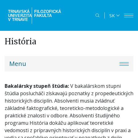
Skočiť
na
TRNAVSKÁ
FILOZOFICKÁ
SK
UNIVERZITA
FAKULTA
hlavný
V TRNAVE
obsah
História
truni-
Menu
menu
Bakalársky stupeň štúdia:
V bakalárskom stupni
štúdia poslucháči získavajú poznatky z propedeutických
historických disciplín. Absolventi musia zvládnuť
základné faktografické, teoreticko-metodologické a
praktické znalosti v odbore. Absolventi študijného
programu História dokážu aplikovať teoretické
vedomosti z prípravných historických disciplín v praxi a
vedia sa spoľahlivo orientovať v poznatkoch z dejín