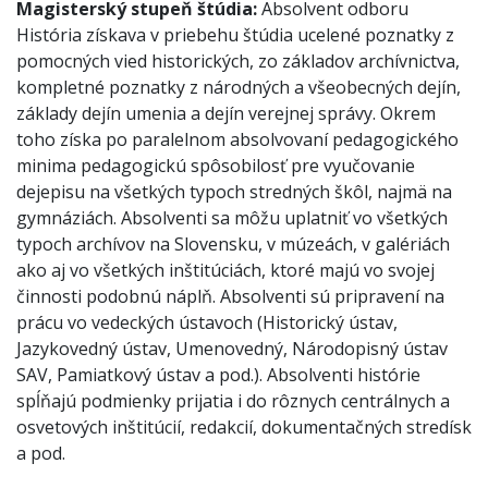
Magisterský stupeň štúdia:
Absolvent odboru
História získava v priebehu štúdia ucelené poznatky z
pomocných vied historických, zo základov archívnictva,
kompletné poznatky z národných a všeobecných dejín,
základy dejín umenia a dejín verejnej správy. Okrem
toho získa po paralelnom absolvovaní pedagogického
minima pedagogickú spôsobilosť pre vyučovanie
dejepisu na všetkých typoch stredných škôl, najmä na
gymnáziách. Absolventi sa môžu uplatniť vo všetkých
typoch archívov na Slovensku, v múzeách, v galériách
ako aj vo všetkých inštitúciách, ktoré majú vo svojej
činnosti podobnú náplň. Absolventi sú pripravení na
prácu vo vedeckých ústavoch (Historický ústav,
Jazykovedný ústav, Umenovedný, Národopisný ústav
SAV, Pamiatkový ústav a pod.). Absolventi histórie
spĺňajú podmienky prijatia i do rôznych centrálnych a
osvetových inštitúcií, redakcií, dokumentačných stredísk
a pod.