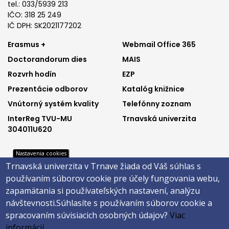
tel.: 033/5939 213
IČO: 318 25 249
IČ DPH: SK2021177202
Footer
Footer
Erasmus +
Webmail Office 365
Doctorandorum dies
MAIS
menu
menu
Rozvrh hodín
EZP
1
2
Prezentácie odborov
Katalóg knižnice
Vnútorný systém kvality
Telefónny zoznam
InterReg TVU-MU
Trnavská univerzita
304011U620
Nastavenia cookies
Trnavská univerzita v Trnave žiada od Váš súhlas s
Footer
Footer
Katalóg knižnice
E-shop
používaním súborov cookie pre účely fungovania webu,
Telefónny zoznam
Facebook
menu
menu
zapamätania si používateľských nastavení, analýzu
Trnavská univerzita
Instagram
návštevnosti.
Súhlasíte s používaním súborov cookie a
3
4
Youtube
spracovaním súvisiacich osobných údajov?
Viac
informácií