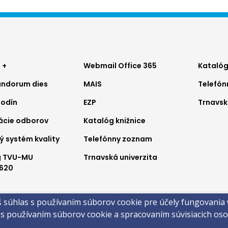
ter
Footer
Foo
 +
Webmail Office 365
Katalóg
ndorum dies
MAIS
Telefó
nu
menu
me
hodín
EZP
Trnavsk
2
3
ácie odborov
Katalóg knižnice
ý systém kvality
Telefónny zoznam
g TVU-MU
Trnavská univerzita
620
a
š súhlas s používaním súborov cookie pre účely fungovania
obsahu
Technická podpora
Vyhlásenie o prístupnosti
Cookies
 s používaním súborov cookie a spracovaním súvisiacich o