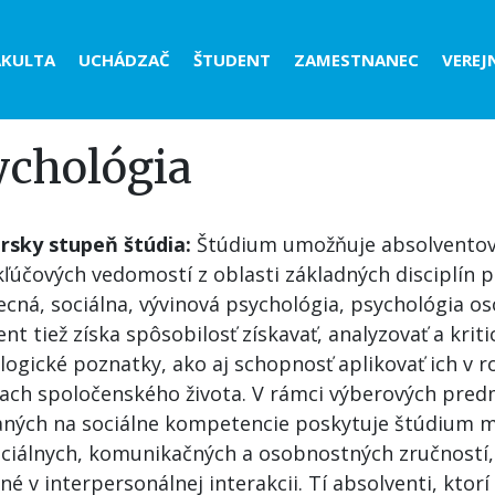
der
AKULTA
UCHÁDZAČ
ŠTUDENT
ZAMESTNANEC
VEREJ
nu
ychológia
rsky stupeň štúdia:
Štúdium umožňuje absolventovi
kľúčových vedomostí z oblasti základných disciplín 
cná, sociálna, vývinová psychológia, psychológia os
nt tiež získa spôsobilosť získavať, analyzovať a krit
ogické poznatky, ako aj schopnosť aplikovať ich v r
iach spoločenského života. V rámci výberových pre
ných na sociálne kompetencie poskytuje štúdium m
ociálnych, komunikačných a osobnostných zručností,
é v interpersonálnej interakcii. Tí absolventi, ktor