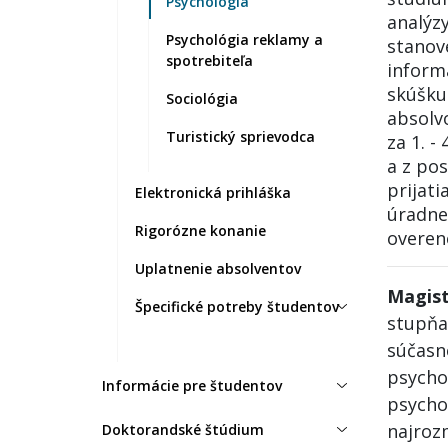
Psychológia
analýzy
Psychológia reklamy a
stanov
spotrebiteľa
inform
skúšku
Sociológia
absolv
Turistický sprievodca
za 1. -
a z po
prijat
Elektronická prihláška
úradne 
Rigorózne konanie
overen
Uplatnenie absolventov
Magist
Špecifické potreby študentov
stupňa
súčasn
psycho
Informácie pre študentov
psycho
najroz
Doktorandské štúdium