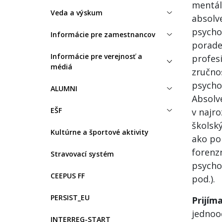
mentál
Veda a výskum
absolv
psycho
Informácie pre zamestnancov
poraden
Informácie pre verejnosť a
profes
médiá
zručnos
psycho
ALUMNI
Absolv
EŠF
v najr
školský
Kultúrne a športové aktivity
ako po
forenz
Stravovací systém
psycho
CEEPUS FF
pod.).
PERSIST_EU
Prijím
jednoo
INTERREG-START