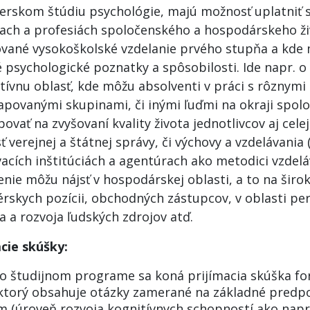
erskom štúdiu psychológie, majú možnosť uplatniť s
iach a profesiách spoločenského a hospodárskeho živ
vané vysokoškolské vzdelanie prvého stupňa a kde 
 psychologické poznatky a spôsobilosti. Ide napr. o 
tívnu oblasť, kde môžu absolventi v práci s rôznymi 
apovanými skupinami, či inými ľuďmi na okraji spolo
povať na zvyšovaní kvality života jednotlivcov aj cele
ť verejnej a štátnej správy, či výchovy a vzdelávania 
acích inštitúciách a agentúrach ako metodici vzdeláv
nie môžu nájsť v hospodárskej oblasti, a to na širok
skych pozícii, obchodných zástupcov, v oblasti pers
a a rozvoja ľudských zdrojov atď.
acie skúšky:
o študijnom programe sa koná prijímacia skúška 
 ktorý obsahuje otázky zamerané na základné predp
m (úroveň rozvoja kognitívnych schopností ako napr