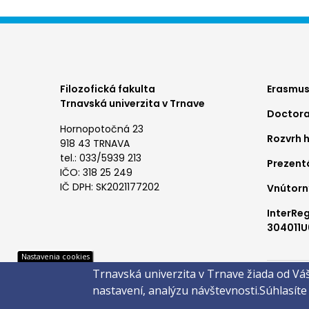
Foo
Filozofická fakulta
Erasmus
Trnavská univerzita v Trnave
Doctora
me
Hornopotočná 23
Rozvrh 
1
918 43 TRNAVA
tel.: 033/5939 213
Prezent
IČO: 318 25 249
IČ DPH: SK2021177202
Vnútorn
InterRe
304011U
Pät
Nastavenia cookies
Trnavská univerzita v Trnave žiada od Vá
Správca 
nastavení, analýzu návštevnosti.
Súhlasíte