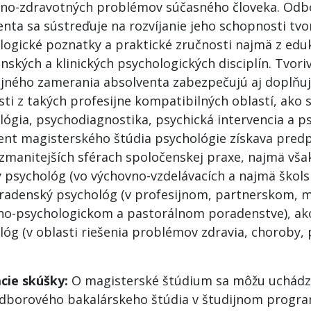
no-zdravotných problémov súčasného človeka. Odb
enta sa sústreďuje na rozvíjanie jeho schopnosti tvo
logické poznatky a praktické zručnosti najmä z edu
ských a klinických psychologických disciplín. Tvori
ijného zamerania absolventa zabezpečujú aj doplňu
ti z takých profesijne kompatibilných oblastí, ako 
lógia, psychodiagnostika, psychická intervencia a p
ent magisterského štúdia psychológie získava predp
ozmanitejších sférach spoločenskej praxe, najmä vša
 psychológ (vo výchovno-vzdelávacích a najmä školsk
radenský psychológ (v profesijnom, partnerskom, 
no-psychologickom a pastorálnom poradenstve), ako
lóg (v oblasti riešenia problémov zdravia, choroby,
acie skúšky:
O magisterské štúdium sa môžu uchádza
dborového bakalárskeho štúdia v študijnom progra