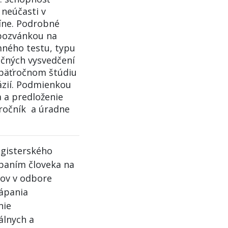
 neúčasti v
íne. Podrobné
 pozvánkou na
mného testu, typu
očných vysvedčení
ri päťročnom štúdiu
ázií. Podmienkou
a a predloženie
 ročník a úradne
agisterského
ápaním človeka na
kov v odbore
ápania
nie
álnych a