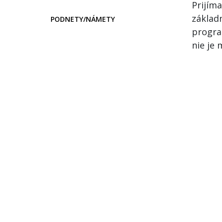
Prijím
základ
PODNETY/NÁMETY
progra
nie je