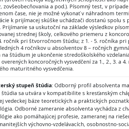
, zovšeobecňovania a pod.). Písomný test, v prípade
enom čase, nie je možné vykonať v náhradnom term
ácie k prijímacej skúške uchádzači dostanú spolu s
. Prijímanie sa uskutoční na základe výsledkov píso
ovanej strednej školy, celkového priemeru z koncor
 4. ročník pri štvorročnom štúdiu; z 1. - 5. ročníka p
sledných 4 ročníkov u absolventov 8 – ročných gymn
ia na štúdium je ukončenie stredoškolského vzdelani
overených koncoročných vysvedčení za 1., 2., 3. a 4.
ého maturitného vysvedčenia.
erský stupeň štúdia
: Odborný profil absolventa m
 štúdia sa utvára v kompatibilite s kresťanským ch
ej vedeckej báze teoretických a praktických poznat
lógia. Odborné zameranie absolventa vychádza z ch
lógie ako pomáhajúcej profesie, zameranej na rieše
manitejších výchovno-vzdelávacích, osobnostno-soci