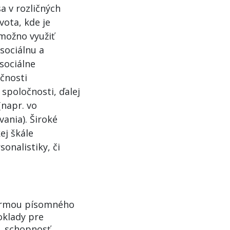
a v rozličných
ota, kde je
možno využiť
sociálnu a
sociálne
čnosti
j spoločnosti, ďalej
(napr. vo
ania). Široké
ej škále
onalistiky, či
formou písomného
oklady pre
. schopnosť