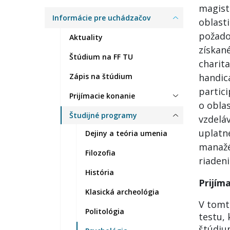
magist
Informácie pre uchádzačov
oblast
požado
Aktuality
získané
Štúdium na FF TU
charita
Zápis na štúdium
handic
partici
Prijímacie konanie
o oblas
Študijné programy
vzdeláv
uplatne
Dejiny a teória umenia
manažér
Filozofia
riadeni
História
Prijím
Klasická archeológia
V tomt
Politológia
testu,
štúdiu