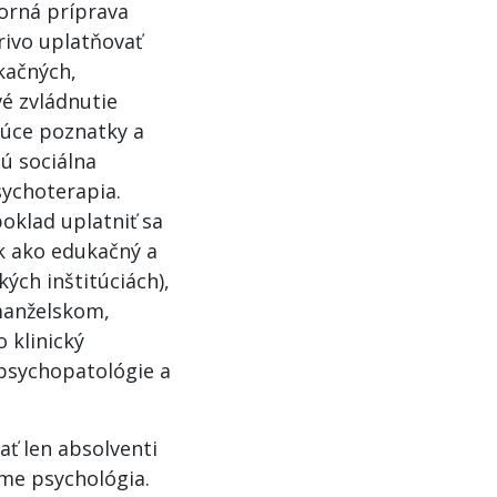
orná príprava
rivo uplatňovať
kačných,
vé zvládnutie
júce poznatky a
sú sociálna
sychoterapia.
oklad uplatniť sa
k ako edukačný a
ých inštitúciách),
manželskom,
 klinický
 psychopatológie a
ť len absolventi
me psychológia.