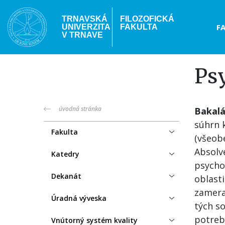
Skočiť
na
TRNAVSKÁ
FILOZOFICKÁ
Hea
F
UNIVERZITA
FAKULTA
hlavný
V TRNAVE
obsah
me
Ps
truni-
úvodná stránka
Bakalá
súhrn 
menu
Fakulta
(všeobe
Absolve
Katedry
psychol
Dekanát
oblast
zamera
Úradná výveska
tých s
potrebn
Vnútorný systém kvality