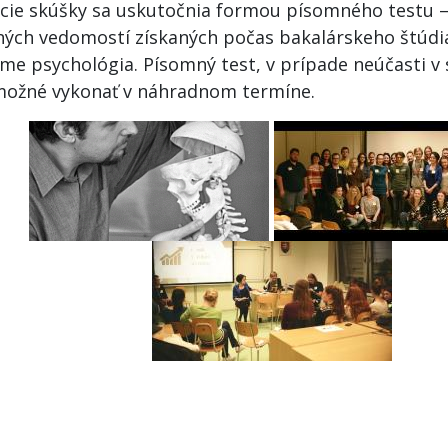
acie skúšky sa uskutočnia formou písomného testu 
ných vedomostí získaných počas bakalárskeho štúdi
me psychológia. Písomný test, v prípade neúčasti v
 možné vykonať v náhradnom termíne.