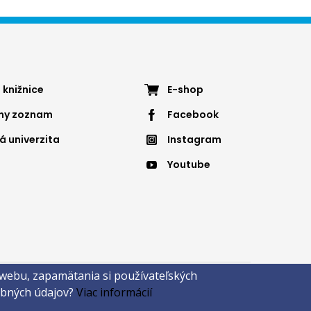
ter
Footer
 knižnice
E-shop
nny zoznam
Facebook
nu
menu
á univerzita
Instagram
4
Youtube
 webu, zapamätania si používateľských
sobných údajov?
Viac informácií