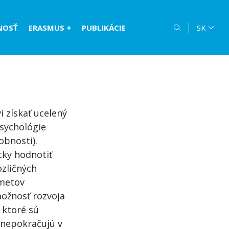
NOSŤ
ERASMUS +
PUBLIKÁCIE
SK
 získať ucelený
psychológie
obnosti).
icky hodnotiť
ozličných
dmetov
ožnosť rozvoja
 ktoré sú
í nepokračujú v