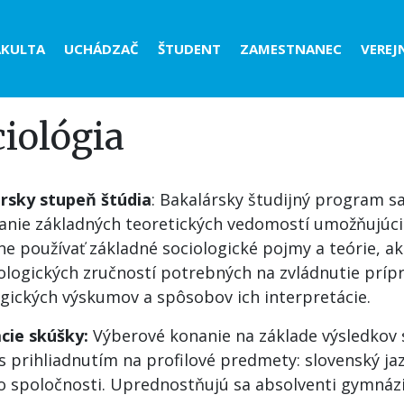
der
AKULTA
UCHÁDZAČ
ŠTUDENT
ZAMESTNANEC
VEREJ
nu
iológia
rsky stupeň štúdia
: Bakalársky študijný program s
kanie základných teoretických vedomostí umožňujúc
ne používať základné sociologické pojmy a teórie, ak
logických zručností potrebných na zvládnutie príp
ogických výskumov a spôsobov ich interpretácie.
acie skúšky:
Výberové konanie na základe výsledkov
s prihliadnutím na profilové predmety: slovenský jaz
o spoločnosti. Uprednostňujú sa absolventi gymnázi