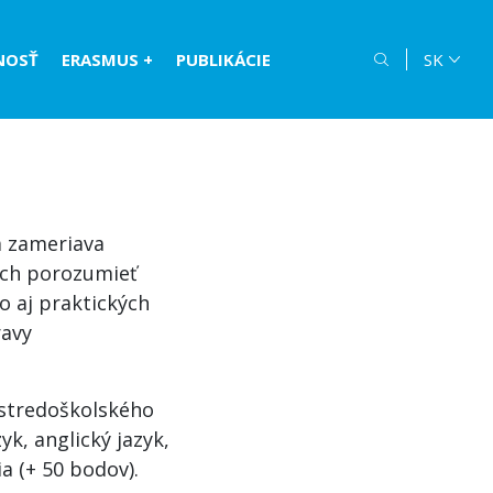
NOSŤ
ERASMUS +
PUBLIKÁCIE
SK
a zameriava
ich porozumieť
o aj praktických
ravy
 stredoškolského
yk, anglický jazyk,
a (+ 50 bodov).