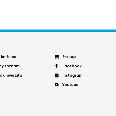
ter
Footer
 knižnice
E-shop
nny zoznam
Facebook
nu
menu
á univerzita
Instagram
4
Youtube