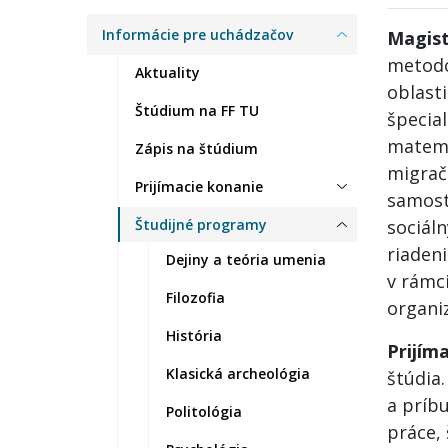
Informácie pre uchádzačov
Magist
metodo
Aktuality
oblast
Štúdium na FF TU
špecial
matema
Zápis na štúdium
migrač
Prijímacie konanie
samost
Študijné programy
sociál
riadeni
Dejiny a teória umenia
v rámci
Filozofia
organiz
História
Prijím
Klasická archeológia
štúdia
a príb
Politológia
práce,