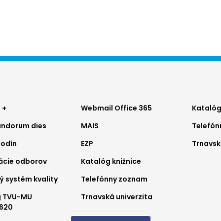
ter
Footer
Foo
 +
Webmail Office 365
Katalóg
ndorum dies
MAIS
Telefó
nu
menu
me
hodín
EZP
Trnavsk
2
3
ácie odborov
Katalóg knižnice
ý systém kvality
Telefónny zoznam
g TVU-MU
Trnavská univerzita
620