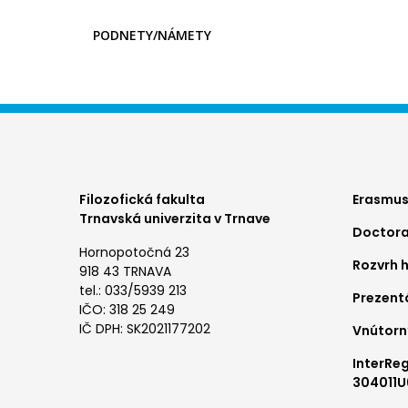
PODNETY/NÁMETY
Foo
Filozofická fakulta
Erasmus
Trnavská univerzita v Trnave
Doctora
me
Hornopotočná 23
Rozvrh 
1
918 43 TRNAVA
tel.: 033/5939 213
Prezent
IČO: 318 25 249
IČ DPH: SK2021177202
Vnútorn
InterRe
304011U