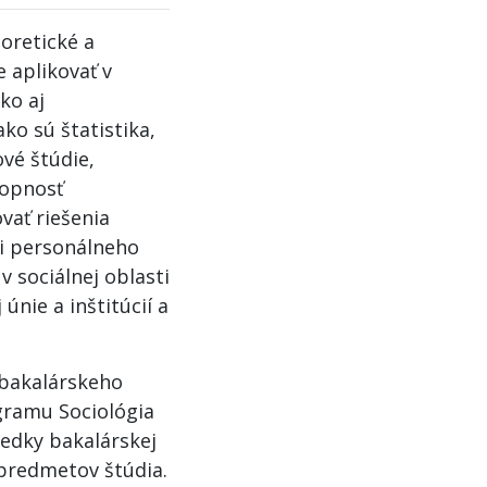
eoretické a
 aplikovať v
ko aj
ko sú štatistika,
vé štúdie,
hopnosť
vať riešenia
ti personálneho
v sociálnej oblasti
únie a inštitúcií a
 bakalárskeho
gramu Sociológia
ledky bakalárskej
 predmetov štúdia.