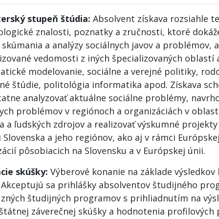
erský stupeň štúdia:
Absolvent získava rozsiahle t
logické znalosti, poznatky a zručnosti, ktoré dokáže
i skúmania a analýzy sociálnych javov a problémov, a
izované vedomosti z iných špecializovaných oblastí a
tické modelovanie, sociálne a verejné politiky, rodo
né štúdie, politológia informatika apod. Získava sc
atne analyzovať aktuálne sociálne problémy, navrho
nych problémov v regiónoch a organizáciách v oblas
a a ľudských zdrojov a realizovať výskumné projekty 
 Slovenska a jeho regiónov, ako aj v rámci Európskej 
ácií pôsobiacich na Slovensku a v Európskej únii.
acie skúšky:
Výberové konanie na základe výsledkov
. Akceptujú sa prihlášky absolventov študijného pro
uzných študijných programov s prihliadnutím na výs
 štátnej záverečnej skúšky a hodnotenia profilových