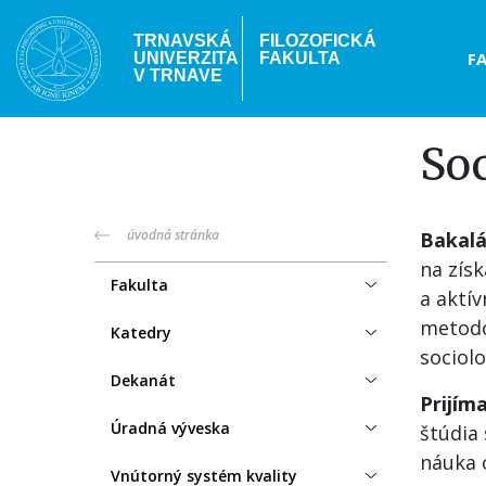
Skočiť
na
TRNAVSKÁ
FILOZOFICKÁ
Hea
F
UNIVERZITA
FAKULTA
hlavný
V TRNAVE
obsah
me
Soc
truni-
úvodná stránka
Bakalá
na zís
menu
Fakulta
a aktív
metodo
Katedry
sociol
Dekanát
Prijím
Úradná výveska
štúdia 
náuka 
Vnútorný systém kvality